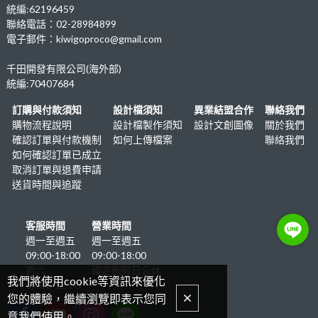
統編:62196459
聯絡電話：02-28984899
電子郵件：kiwigoproco@gmail.com
千田開發有限公司(海外部)
統編:70407684
訂購與付款須知
設計檔須知
異業結盟合作
聯絡我們
購物流程說明
設計檔製作須知
設計文創圖像
關於我們
確認訂單與付款機制
如何上傳檔案
聯絡我們
如何確認訂單已成立
取消訂單與退費申請
送貨時間與追蹤
客服時間
營業時間
週一至週五
週一至週五
09:00-18:00
09:00-18:00
週六
國定例假日公休
我們將使用cookie等資訊來優化
09:00-12:00
您的體驗，繼續瀏覽即表示您同
意我們使用。