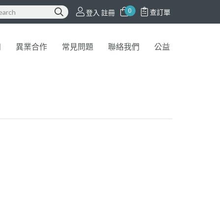
0
查訂單
登入
註冊
知
異業合作
常見問題
聯絡我們
公益