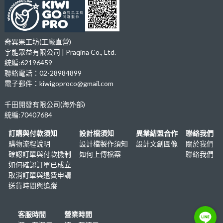
奇異果工坊(工廠直營)
宇能眾益有限公司 | Praqina Co., Ltd.
統編:62196459
聯絡電話：02-28984899
電子郵件：kiwigoproco@gmail.com
千田開發有限公司(海外部)
統編:70407684
訂購與付款須知
設計檔須知
異業結盟合作
聯絡我們
購物流程說明
設計檔製作須知
設計文創圖像
關於我們
確認訂單與付款機制
如何上傳檔案
聯絡我們
如何確認訂單已成立
取消訂單與退費申請
送貨時間與追蹤
客服時間
營業時間