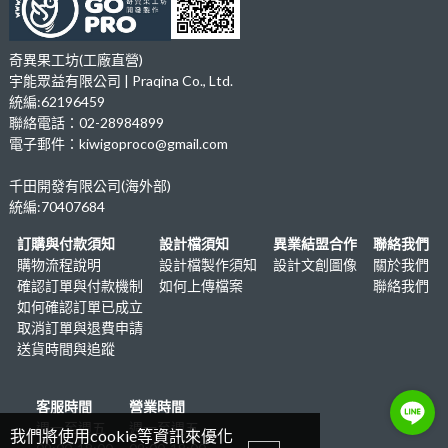
奇異果工坊(工廠直營)
宇能眾益有限公司 | Praqina Co., Ltd.
統編:62196459
聯絡電話：02-28984899
電子郵件：kiwigoproco@gmail.com
千田開發有限公司(海外部)
統編:70407684
訂購與付款須知
設計檔須知
異業結盟合作
聯絡我們
購物流程說明
設計檔製作須知
設計文創圖像
關於我們
確認訂單與付款機制
如何上傳檔案
聯絡我們
如何確認訂單已成立
取消訂單與退費申請
送貨時間與追蹤
客服時間
營業時間
週一至週五
週一至週五
我們將使用cookie等資訊來優化