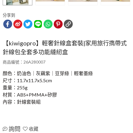
【kiwigopro】輕奢針線盒套裝|家用旅行擕帶式
針線包全套多功能縫紉盒
商品編號：26A280007
顏色：奶油色｜灰藕紫｜豆芽綠｜輕奢墨綠
尺寸：11.7x11.7x5.5cm
重量：255g
材質：ABS+PMMA+矽膠
內容：針線套裝組
詢問
收藏