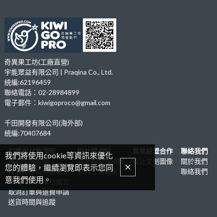
奇異果工坊(工廠直營)
宇能眾益有限公司 | Praqina Co., Ltd.
統編:62196459
聯絡電話：02-28984899
電子郵件：kiwigoproco@gmail.com
千田開發有限公司(海外部)
統編:70407684
訂購與付款須知
設計檔須知
異業結盟合作
聯絡我們
我們將使用cookie等資訊來優化
購物流程說明
設計檔製作須知
設計文創圖像
關於我們
您的體驗，繼續瀏覽即表示您同
確認訂單與付款機制
如何上傳檔案
聯絡我們
意我們使用。
如何確認訂單已成立
取消訂單與退費申請
送貨時間與追蹤