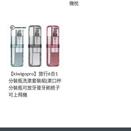
機枕
【kiwigopro】旅行6合1
分裝瓶洗漱套裝組|漱口杯
分裝瓶可放牙膏牙刷梳子
可上飛機