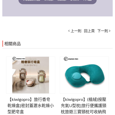
上一則
回上頁
下一則
相關商品
【kiwigopro】旅行香皂
【kiwigopro】(植絨)按壓
乾燥盒|密封蓋瀝水乾燥小
充氣U型枕|旅行便攜護頸
型肥皂盒
枕旅遊三寶頸枕可收納飛