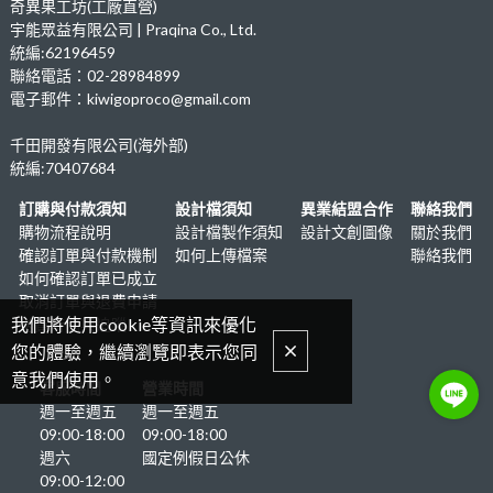
奇異果工坊(工廠直營)
宇能眾益有限公司 | Praqina Co., Ltd.
統編:62196459
聯絡電話：02-28984899
電子郵件：kiwigoproco@gmail.com
千田開發有限公司(海外部)
統編:70407684
訂購與付款須知
設計檔須知
異業結盟合作
聯絡我們
購物流程說明
設計檔製作須知
設計文創圖像
關於我們
確認訂單與付款機制
如何上傳檔案
聯絡我們
如何確認訂單已成立
取消訂單與退費申請
我們將使用cookie等資訊來優化
送貨時間與追蹤
您的體驗，繼續瀏覽即表示您同
意我們使用。
客服時間
營業時間
週一至週五
週一至週五
09:00-18:00
09:00-18:00
週六
國定例假日公休
09:00-12:00