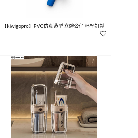
【kiwigopro】PVC仿真造型 立體公仔 杯墊訂製