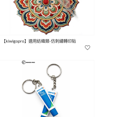
【kiwigopro】適用紡織類-仿刺繡轉印貼