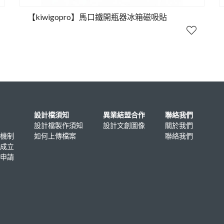
【kiwigopro】馬口鐵開瓶器冰箱磁吸貼
設計檔須知
異業結盟合作
聯絡我們
設計檔製作須知
設計文創圖像
關於我們
機制
如何上傳檔案
聯絡我們
成立
申請