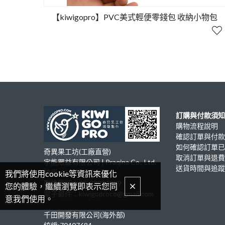
【kiwigopro】PVC美式輕便零錢包 收納小物包
訂購與付款須知
購物流程說明
確認訂單與付款
如何確認訂單已
奇異果工坊(工廠直營)
取消訂單與退費
宇能眾益有限公司 | Praqina Co., Ltd.
送貨時間與追蹤
統編:62196459
我們將使用cookie等資訊來優化
聯絡電話：02-28984899
您的體驗，繼續瀏覽即表示您同
電子郵件：kiwigoproco@gmail.com
意我們使用。
千田開發有限公司(海外部)