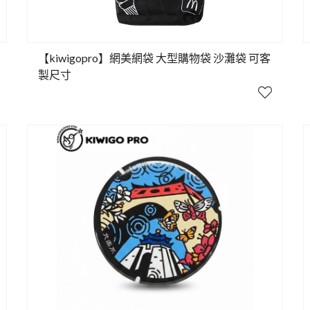
【kiwigopro】網美網袋 大型購物袋 沙灘袋 可客
製尺寸