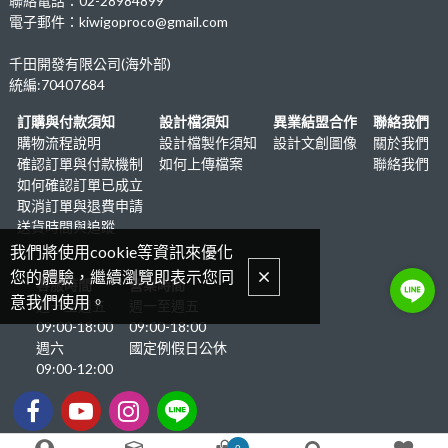
聯絡電話：02-28984899
電子郵件：kiwigoproco@gmail.com
千田開發有限公司(海外部)
統編:70407684
訂購與付款須知
設計檔須知
異業結盟合作
聯絡我們
購物流程說明
設計檔製作須知
設計文創圖像
關於我們
確認訂單與付款機制
如何上傳檔案
聯絡我們
如何確認訂單已成立
取消訂單與退費申請
送貨時間與追蹤
我們將使用cookie等資訊來優化
您的體驗，繼續瀏覽即表示您同
客服時間
營業時間
意我們使用。
週一至週五
週一至週五
09:00-18:00
09:00-18:00
週六
國定例假日公休
09:00-12:00