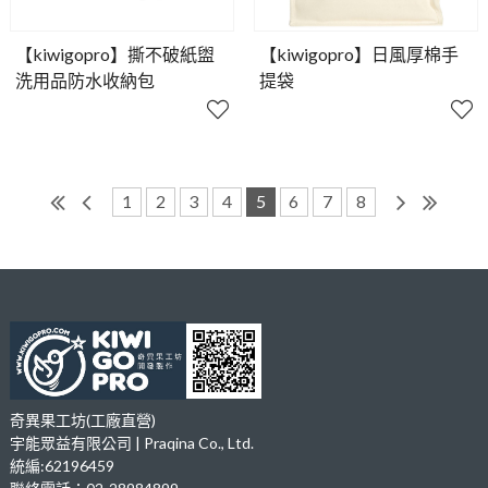
【kiwigopro】撕不破紙盥
【kiwigopro】日風厚棉手
洗用品防水收納包
提袋
1
2
3
4
5
6
7
8
奇異果工坊(工廠直營)
宇能眾益有限公司 | Praqina Co., Ltd.
統編:62196459